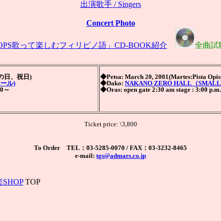
出演歌手 / Singers
Concert Photo
POPS歌って楽しむフィリピノ語」CD-BOOK紹介
全曲試
分の日、祝日)
◆Petsa: March 20, 2001(Martes:Pista Opis
ール)
◆Dako:
NAKANO ZERO HALL（SMALL
00～
◆Oras: open gate 2:30 am stage : 3:00 p.m.
Ticket price: \3,800
To Order TEL：03-5285-0070 / FAX：03-3232-8465
e-mail:
tgs@admars.co.jp
SHOP
TOP