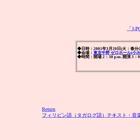
「J-
◆日時：2001年3月20日(火：春
◆会場：
東京中野 ゼロホール(小ホ
◆時間：開場 2：30 p.m. 開演 3：
Return
フィリピン語（タガログ語）テキスト・音楽