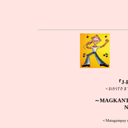
『J
＜おかげさま
～MAGKANTAH
N
＜Matagumpay na 